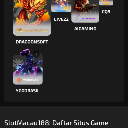
CQ9
LIVE22
AIGAMING
DRAGOONSOFT
i
YGGDRASIL
SlotMacau188: Daftar Situs Game