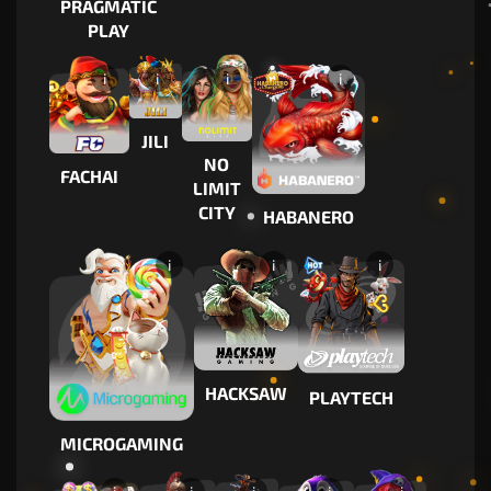
PRAGMATIC
PLAY
i
i
i
i
JILI
NO
FACHAI
LIMIT
CITY
HABANERO
i
i
i
HACKSAW
PLAYTECH
MICROGAMING