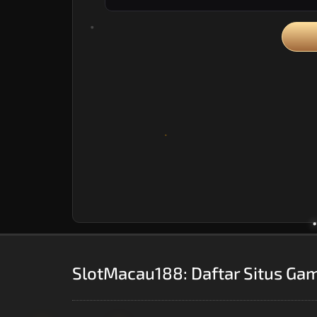
SlotMacau188: Daftar Situs Ga