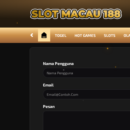
TOGEL
HOT GAMES
SLOTS
OL
Nama Pengguna
Email
Pesan