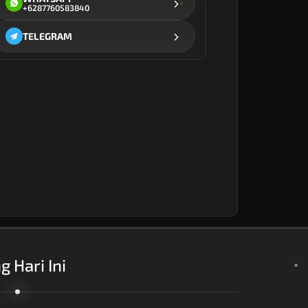
+6287760583840
TELEGRAM
 Hari Ini