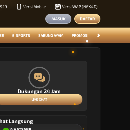
9.19
Versi Mobile
Versi WAP (NEX4D)
MASUK
DAFTAR
ER
E-SPORTS
SABUNG AYAM
PROMOSI
Dukungan 24 Jam
LIVE CHAT
hat Langsung
WHATSAPP