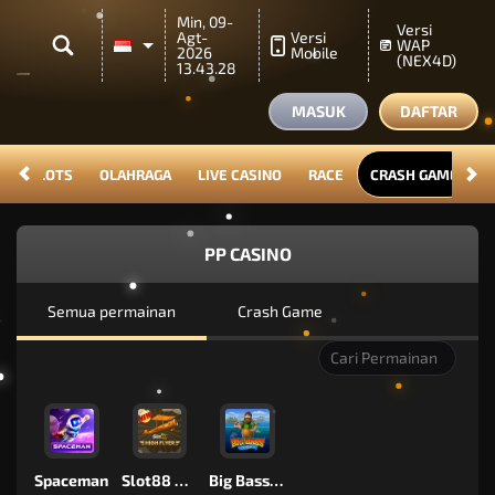
Min, 09-
Versi
Agt-
Versi
WAP
2026
Mobile
(NEX4D)
13.43.28
MASUK
DAFTAR
S
SLOTS
OLAHRAGA
LIVE CASINO
RACE
CRASH GAME
A
PP CASINO
Semua permainan
Crash Game
Spaceman
Slot88 High Flyer
Big Bass Crash