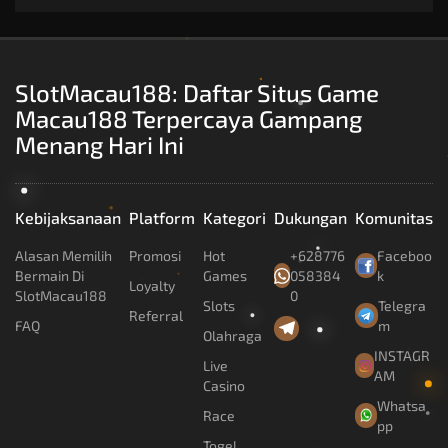
SlotMacau188: Daftar Situs Game
Macau188 Terpercaya Gampang
Menang Hari Ini
Kebijaksanaan
Platform
Kategori
Dukungan
Komunitas
Alasan Memilih
Promosi
Hot
+628776
Faceboo
Bermain Di
Games
058384
k
Loyalty
SlotMacau188
0
Slots
Telegra
Referral
FAQ
m
Olahraga
INSTAGR
Live
AM
Casino
Whatsa
Race
pp
Togel