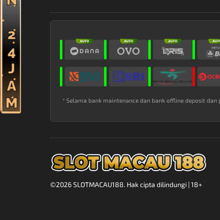
* Selama bank maintenance dan bank offline deposit dan 
©2026 SLOTMACAU188. Hak cipta dilindungi | 18+