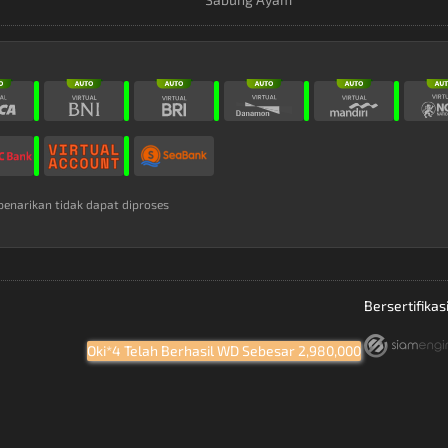
penarikan tidak dapat diproses
Bersertifikasi
Oki*4 Telah Berhasil WD Sebesar 2,980,000