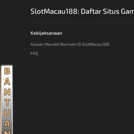
SlotMacau188: Daftar Situs Ga
Kebijaksanaan
Alasan Memilih Bermain Di SlotMacau188
FAQ
BANTUAN 24JAM