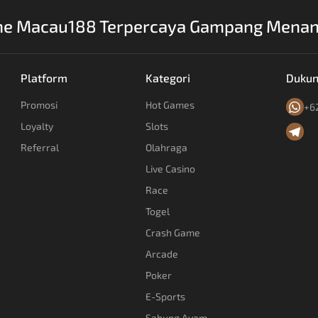
me Macau188 Terpercaya Gampang Menang
Platform
Kategori
Duku
Promosi
Hot Games
+6
Loyalty
Slots
Referral
Olahraga
Live Casino
Race
Togel
Crash Game
Arcade
Poker
E-Sports
Sabung Ayam