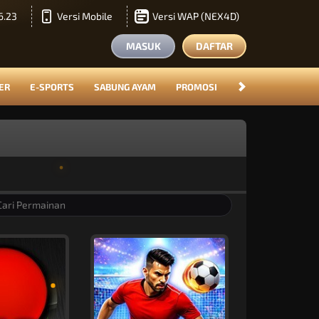
6.23
Versi Mobile
Versi WAP (NEX4D)
MASUK
DAFTAR
ER
E-SPORTS
SABUNG AYAM
PROMOSI