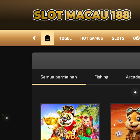
TOGEL
HOT GAMES
SLOTS
OL
Semua permainan
Fishing
Arcad