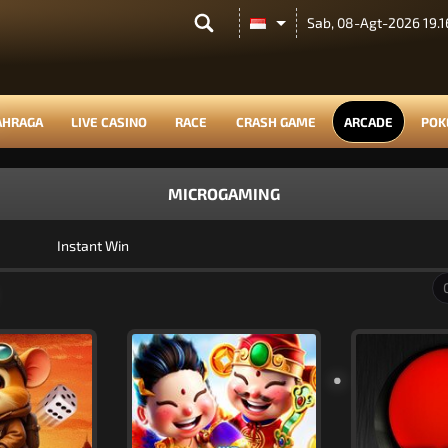
Sab, 08-Agt-2026 19.1
AHRAGA
LIVE CASINO
RACE
CRASH GAME
ARCADE
POK
MICROGAMING
e
Instant Win